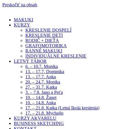
Preskočiť na obsah
MAKUKI
KURZY
KRESLENIE DOSPELÍ
KRESLENIE DETI
RODIČ + DIEŤA
GRAFOMOTORIKA
RANNÉ MAKUKI
INDIVIDUÁLNE KRESLENIE
LETNÝ TÁBOR
6. – 10.7. Monika
13. – 17.7. Dominika
13. – 17.7. Anka
20. – 24.7. Monika
27. – 31.7. Katka
3. – 7.8. Jano a Peťa
10. – 14.8. Žanet
10. – 14.8. Anka
17. – 21.8. Katka (Letná škola kreslenia)
17. – 21.8. Mychajlo
KURZY AKVARELU
BUSINESS SKETCHING
KONTAKT