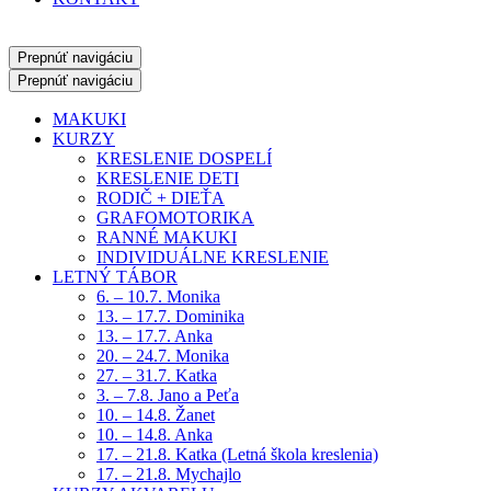
Prepnúť navigáciu
Prepnúť navigáciu
MAKUKI
KURZY
KRESLENIE DOSPELÍ
KRESLENIE DETI
RODIČ + DIEŤA
GRAFOMOTORIKA
RANNÉ MAKUKI
INDIVIDUÁLNE KRESLENIE
LETNÝ TÁBOR
6. – 10.7. Monika
13. – 17.7. Dominika
13. – 17.7. Anka
20. – 24.7. Monika
27. – 31.7. Katka
3. – 7.8. Jano a Peťa
10. – 14.8. Žanet
10. – 14.8. Anka
17. – 21.8. Katka (Letná škola kreslenia)
17. – 21.8. Mychajlo