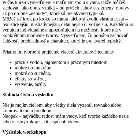
Počas kurzu vysvetľujem a maľujem spolu s vami, takže môžeš
sledovať, ako obraz vzniká – od prvých ťahov cez zmeny, opravy
až po drobné „nehody“, ktoré sú pre akvarel typické.
Môžeš ísť krok po kroku so mnou, alebo si zvoliť vlastnú cestu –
realistickejšiu, ilustratívnejšiu, detailnejšiu či voľnejšiu. Každému sa
venujem individuálne a upozorňujem na možnosti, ktoré má v
konkrétnom momente tvorby. Vysvetľujem, čo pomáha zachovať
ľahkosť, priehľadnosť a charakter, ktorý je pre avarel typický.
Priamo pri tvorbe si prejdeme viaceré akvarelové techniky:
prácu s vodou, pigmentom a prázdnym miestom
mokré do mokrého
mokré do suchého,
efekty so soľou,
vrstvenie, lazúry
Sloboda štýlu a výsledku
Nie je mojím cieľom, aby všetky diela vyzerali rovnako alebo
kopírovali moju predlohu.
Naopak – najväčšiu radosť mám vtedy, keď tvorba každého nesie
jeho vlastný rukopis, cit a spôsob videnia.
Výsledok workshopu