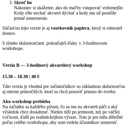
Skroť ho
Nakoniec si ukážeme, ako do maľby vstupovať vedomejšie.
Kedy ešte nechať akvarel dýchať a kedy mu už pomôže
jemné usmernenie.
Súčasťou tejto verzie je aj
vzorkovník papiera
, ktorý si odnesieš
domov.
S týmito skúsenosťami pokračuješ ďalej v 3-hodinovom
workshope.
Verzia B — 3-hodinový akvarelový workshop
15.30 – 18.30 | 40 €
Táto verzia je vhodná pre začiatočníkov so základnou skúsenosťou
aj mierne pokročilých, ktorí sa chcú ponoriť priamo do tvorby.
Ako workshop prebieha
Na začiatku sa každého pýtam, čo sa mu na akvareli páči a aký
výsledok chce dosiahnuť. Niekto túži po jemnosti, iný po väčšej
voľnosti, ďalší po realistickejšom výraze. Toto je pre mňa dôležité
počas celého workshopu, aby som vedela účastníkov usmerniť.