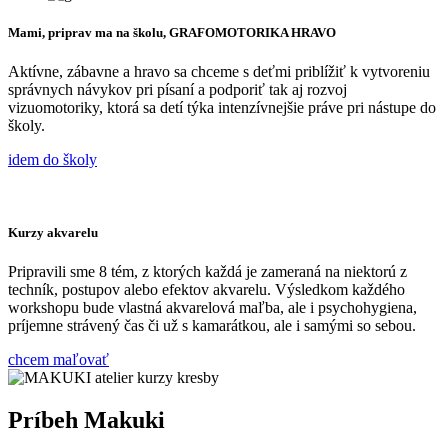
Mami, priprav ma na školu, GRAFOMOTORIKA HRAVO
Aktívne, zábavne a hravo sa chceme s deťmi priblížiť k vytvoreniu
správnych návykov pri písaní a podporiť tak aj rozvoj
vizuomotoriky, ktorá sa detí týka intenzívnejšie práve pri nástupe do
školy.
idem do školy
Kurzy akvarelu
Pripravili sme 8 tém, z ktorých každá je zameraná na niektorú z
techník, postupov alebo efektov akvarelu. Výsledkom každého
workshopu bude vlastná akvarelová maľba, ale i psychohygiena,
príjemne strávený čas či už s kamarátkou, ale i samými so sebou.
chcem maľovať
Príbeh Makuki