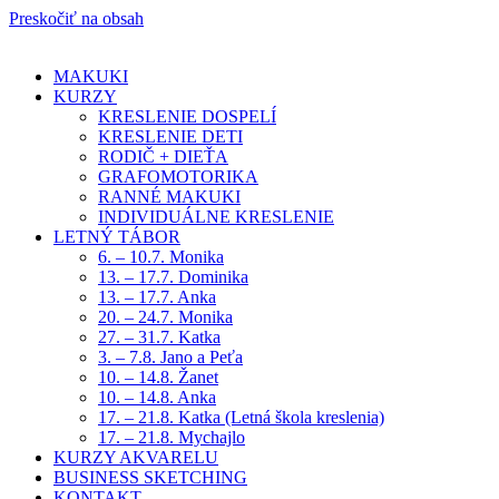
Preskočiť na obsah
MAKUKI
KURZY
KRESLENIE DOSPELÍ
KRESLENIE DETI
RODIČ + DIEŤA
GRAFOMOTORIKA
RANNÉ MAKUKI
INDIVIDUÁLNE KRESLENIE
LETNÝ TÁBOR
6. – 10.7. Monika
13. – 17.7. Dominika
13. – 17.7. Anka
20. – 24.7. Monika
27. – 31.7. Katka
3. – 7.8. Jano a Peťa
10. – 14.8. Žanet
10. – 14.8. Anka
17. – 21.8. Katka (Letná škola kreslenia)
17. – 21.8. Mychajlo
KURZY AKVARELU
BUSINESS SKETCHING
KONTAKT