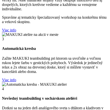
veľký hit. Naše maliarske stojany vždy okupuje množstvo detí aj
dospelých, ktorých kretívne vedieme a každému sa venujeme
individuálne.
Spravíme aj tematicky špecializovaný workshop na konkrétnu tému
a vekovú skupinu.
Viac info
3
Automatická kresba
Zažite MAKUKI teambuilding pri ktorom sa uvoľníte a voľnou
rukou lejete farbu v gestických pohyboch. Výsledok je jedinečný
relax a 2x obraz na drevenej doske, ktorý si môžete vystaviť v
kancelárii alebo doma.
Viac info
4
Nevšedný teambuilding v sochárskom ateliéri
Dotkni sa na jeden deň analógového sveta s dtlátom a kladivom v