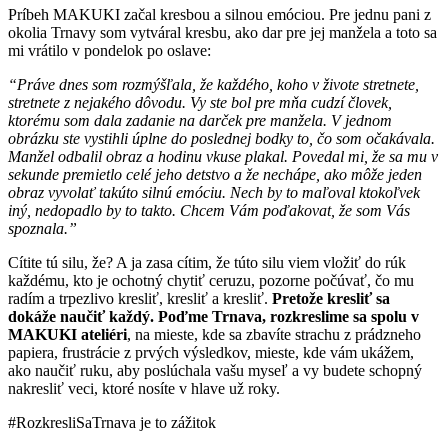
Príbeh MAKUKI začal kresbou a silnou emóciou. Pre jednu pani z
okolia Trnavy som vytváral kresbu, ako dar pre jej manžela a toto sa
mi vrátilo v pondelok po oslave:
“Práve dnes som rozmýšľala, že každého, koho v živote stretnete,
stretnete z nejakého dôvodu. Vy ste bol pre mňa cudzí človek,
ktorému som dala zadanie na darček pre manžela. V jednom
obrázku ste vystihli úplne do poslednej bodky to, čo som očakávala.
Manžel odbalil obraz a hodinu vkuse plakal. Povedal mi, že sa mu v
sekunde premietlo celé jeho detstvo a že nechápe, ako môže jeden
obraz vyvolať takúto silnú emóciu. Nech by to maľoval ktokoľvek
iný, nedopadlo by to takto. Chcem Vám poďakovat, že som Vás
spoznala.”
Cítite tú silu, že? A ja zasa cítim, že túto silu viem vložiť do rúk
každému, kto je ochotný chytiť ceruzu, pozorne počúvať, čo mu
radím a trpezlivo kresliť, kresliť a kresliť.
Pretože kresliť sa
dokáže naučiť každý. Poďme Trnava, rozkreslime sa spolu v
MAKUKI ateliéri
, na mieste, kde sa zbavíte strachu z prádzneho
papiera, frustrácie z prvých výsledkov, mieste, kde vám ukážem,
ako naučiť ruku, aby poslúchala vašu myseľ a vy budete schopný
nakresliť veci, ktoré nosíte v hlave už roky.
#RozkresliSaTrnava je to zážitok