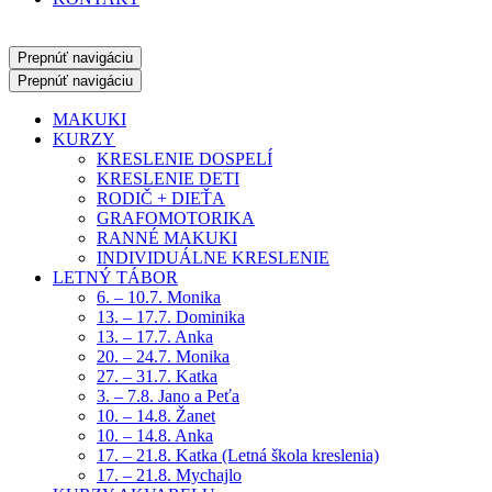
Prepnúť navigáciu
Prepnúť navigáciu
MAKUKI
KURZY
KRESLENIE DOSPELÍ
KRESLENIE DETI
RODIČ + DIEŤA
GRAFOMOTORIKA
RANNÉ MAKUKI
INDIVIDUÁLNE KRESLENIE
LETNÝ TÁBOR
6. – 10.7. Monika
13. – 17.7. Dominika
13. – 17.7. Anka
20. – 24.7. Monika
27. – 31.7. Katka
3. – 7.8. Jano a Peťa
10. – 14.8. Žanet
10. – 14.8. Anka
17. – 21.8. Katka (Letná škola kreslenia)
17. – 21.8. Mychajlo