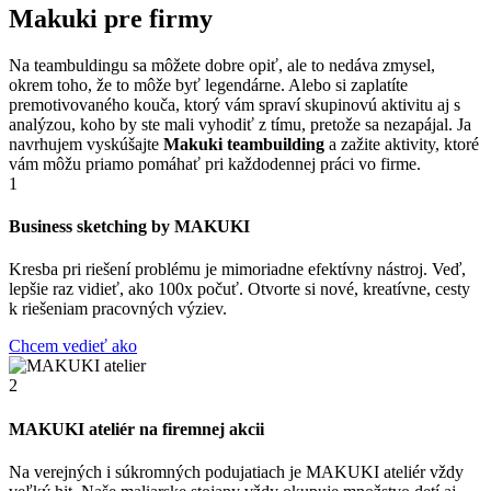
Makuki pre firmy
Na teambuldingu sa môžete dobre opiť, ale to nedáva zmysel,
okrem toho, že to môže byť legendárne. Alebo si zaplatíte
premotivovaného kouča, ktorý vám spraví skupinovú aktivitu aj s
analýzou, koho by ste mali vyhodiť z tímu, pretože sa nezapájal. Ja
navrhujem vyskúšajte
Makuki teambuilding
a zažite aktivity, ktoré
vám môžu priamo pomáhať pri každodennej práci vo firme.
1
Business sketching by MAKUKI
Kresba pri riešení problému je mimoriadne efektívny nástroj. Veď,
lepšie raz vidieť, ako 100x počuť. Otvorte si nové, kreatívne, cesty
k riešeniam pracovných výziev.
Chcem vedieť ako
2
MAKUKI ateliér na firemnej akcii
Na verejných i súkromných podujatiach je MAKUKI ateliér vždy