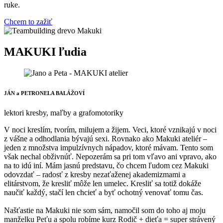
ruke.
Chcem to zažiť
MAKUKI ľudia
JÁN a PETRONELA BALÁŽOVÍ
lektori kresby, maľby a grafomotoriky
V noci kreslím, tvorím, milujem a žijem. Veci, ktoré vznikajú v noci
z vášne a odhodlania bývajú sexi. Rovnako ako Makuki ateliér –
jeden z množstva impulzívnych nápadov, ktoré mávam. Tento som
však nechal obživnúť. Nepozerám sa pri tom vľavo ani vpravo, ako
na to idú iní. Mám jasnú predstavu, čo chcem ľudom cez Makuki
odovzdať – radosť z kresby nezaťaženej akademizmami a
elitárstvom, že kresliť môže len umelec. Kresliť sa totiž dokáže
naučiť každý, stačí len chcieť a byť ochotný venovať tomu čas.
Našťastie na Makuki nie som sám, namočil som do toho aj moju
manželku Peťu a spolu robíme kurz Rodič + dieťa = super strávený