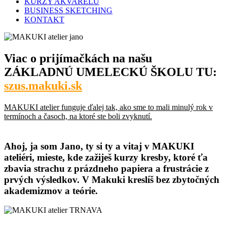
KURZY AKVARELU
BUSINESS SKETCHING
KONTAKT
Viac o prijímačkách na našu
ZÁKLADNÚ UMELECKÚ ŠKOLU TU:
szus.makuki.sk
MAKUKI atelier funguje ďalej tak, ako sme to mali minulý rok v
termínoch a časoch, na ktoré ste boli zvyknutí.
Ahoj, ja som Jano, ty si ty a vitaj v MAKUKI
ateliéri, mieste, kde zažiješ kurzy kresby, ktoré ťa
zbavia strachu z prázdneho papiera a frustrácie z
prvých výsledkov. V Makuki kreslíš bez zbytočných
akademizmov a teórie.