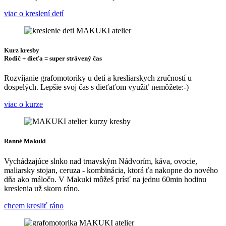
viac o kreslení detí
Kurz kresby
Rodič + dieťa = super strávený čas
Rozvíjanie grafomotoriky u detí a kresliarskych zručností u
dospelých. Lepšie svoj čas s dieťaťom využiť nemôžete:-)
viac o kurze
Ranné Makuki
Vychádzajúce slnko nad trnavským Nádvorím, káva, ovocie,
maliarsky stojan, ceruza - kombinácia, ktorá ťa nakopne do nového
dňa ako máločo. V Makuki môžeš prísť na jednu 60min hodinu
kreslenia už skoro ráno.
chcem kresliť ráno