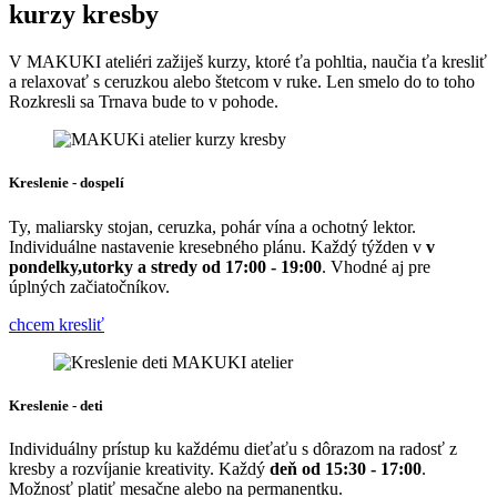
kurzy kresby
V MAKUKI ateliéri zažiješ kurzy, ktoré ťa pohltia, naučia ťa kresliť
a relaxovať s ceruzkou alebo štetcom v ruke. Len smelo do to toho
Rozkresli sa Trnava bude to v pohode.
Kreslenie - dospelí
Ty, maliarsky stojan, ceruzka, pohár vína a ochotný lektor.
Individuálne nastavenie kresebného plánu. Každý týžden v
v
pondelky,utorky a stredy od 17:00 - 19:00
. Vhodné aj pre
úplných začiatočníkov.
chcem kresliť
Kreslenie - deti
Individuálny prístup ku každému dieťaťu s dôrazom na radosť z
kresby a rozvíjanie kreativity. Každý
deň od 15:30 - 17:00
.
Možnosť platiť mesačne alebo na permanentku.