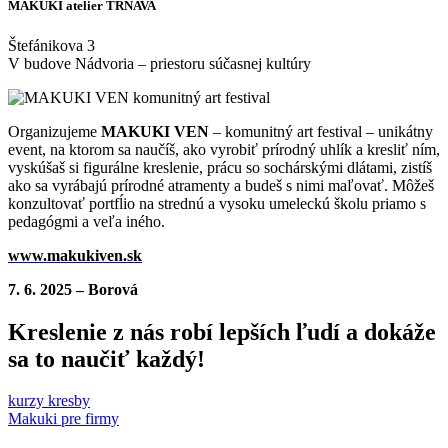
MAKUKI atelier TRNAVA
Štefánikova 3
V budove Nádvoria – priestoru súčasnej kultúry
Organizujeme
MAKUKI VEN
– komunitný art festival – unikátny
event, na ktorom sa naučíš, ako vyrobiť prírodný uhlík a kresliť ním,
vyskúšaš si figurálne kreslenie, prácu so sochárskými dlátami, zistíš
ako sa vyrábajú prírodné atramenty a budeš s nimi maľovať. Môžeš
konzultovať portfĺio na strednú a vysoku umeleckú školu priamo s
pedagógmi a veľa iného.
www.makukiven.sk
7. 6. 2025 – Borová
Kreslenie z nás robí lepších ľudí a dokáže
sa to naučiť každý!
kurzy kresby
Makuki pre firmy