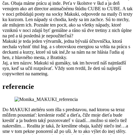
čas. Obaja máme prácu aj inde. Peťa v školstve v škd a ja deň
venujem ako art director animačnému štúdiu CUBE to CUBE. A tak
v noci pribúdajú posty na socky Makuki, odpovede na maily či texty
ku kurzom. Len nápady si chodia, kedy sa im zachce. Sú to mrchy,
ale milujem ich. Poznáte ten pocit, ako sa všetky nápady, ktoré
vzniknú v noci zdajú byť geniálne a ráno sú dve tretiny z nich úplne
na prd a tá posledná je nepoužiteľná?
Makuki je teda jeden výtvarník, jedna bývalá účtovníčka, ktorá
nechala vyhniť titul Ing. a s obrovskou energiou sa vrhla na prácu s
deckami a kurzy, ktoré sú tak iné,že sa nám na ne hlásia ľudia aj
hen, z hlavného mesta, z Bratisky.
Jaj, a ten názov. Makuki sú gumáky, tak im hovoril náš najmladší
syn, keď sa učil rozprávať. Vždy som tvrdil, že deti sú najlepší
copywriteri na nameing.
referencie
Do MAKUKI ateliéru som išla s predstavou, nad ktorou sa teraz
môžem pousmiať: kreslenie rodič a dieťa, čiže moje dieťa bude
kresliť a ja budem taký pozorovateľ v úzadí…možno si niečo tiež
nakreslím… Realita je taká, že kreslíme obaja, každý niečo iné…a
sme v tom pekne ponorení až po uši. Je to ako výlet do inej sféry.