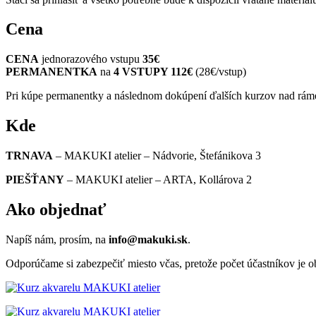
Cena
CENA
jednorazového vstupu
35€
PERMANENTKA
na
4 VSTUPY 112€
(28€/vstup)
Pri kúpe permanentky a následnom dokúpení ďalších kurzov nad rá
Kde
TRNAVA
– MAKUKI atelier – Nádvorie, Štefánikova 3
PIEŠŤANY
– MAKUKI atelier – ARTA, Kollárova 2
Ako objednať
Napíš nám, prosím, na
info@makuki.sk
.
Odporúčame si zabezpečiť miesto včas, pretože počet účastníkov je 