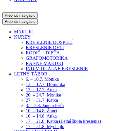
Prepnúť navigáciu
Prepnúť navigáciu
MAKUKI
KURZY
KRESLENIE DOSPELÍ
KRESLENIE DETI
RODIČ + DIEŤA
GRAFOMOTORIKA
RANNÉ MAKUKI
INDIVIDUÁLNE KRESLENIE
LETNÝ TÁBOR
6. – 10.7. Monika
13. – 17.7. Dominika
13. – 17.7. Anka
20. – 24.7. Monika
27. – 31.7. Katka
3. – 7.8. Jano a Peťa
10. – 14.8. Žanet
10. – 14.8. Anka
17. – 21.8. Katka (Letná škola kreslenia)
17. – 21.8. Mychajlo