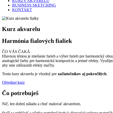
KURZY AKVARELU
BUSINESS SKETCHING
KONTAKT
Kurz akvarelu
Harmónia fialových fialiek
ČO VÁS ČAKÁ
Hlavnou témou je miešanie farieb a výber farieb pre harmonický obr
analogické farby pre harmonickú kompozíciu a jemné efekty. Využij
aby sme zdôraznili efekty maľby.
Tento kurz akvarelu je vhodný pre
začiatočníkov aj pokročilých
.
Objednaj kurz
Čo potrebuješ
Nič, len dobrú náladu a chuť malovať akvarelom.
Stačí sa prihlásiť a všetko potrebné bude k dispozícii vrátane materi