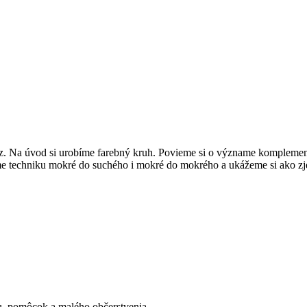
az. Na úvod si urobíme farebný kruh. Povieme si o význame komplement
me techniku mokré do suchého i mokré do mokrého a ukážeme si ako zj
álu, pomôcok a malého občerstvenia.