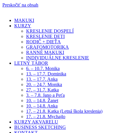
Preskočiť na obsah
MAKUKI
KURZY
KRESLENIE DOSPELÍ
KRESLENIE DETI
RODIČ + DIEŤA
GRAFOMOTORIKA
RANNÉ MAKUKI
INDIVIDUÁLNE KRESLENIE
LETNÝ TÁBOR
6. – 10.7. Monika
13. – 17.7. Dominika
13. – 17.7. Anka
20. – 24.7. Monika
27. – 31.7. Katka
3. – 7.8. Jano a Peťa
10. – 14.8. Žanet
10. – 14.8. Anka
17. – 21.8. Katka (Letná škola kreslenia)
17. – 21.8. Mychajlo
KURZY AKVARELU
BUSINESS SKETCHING
KONTAKT