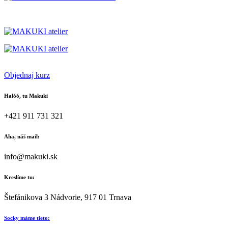
Objednaj kurz
Halóó, tu Makuki
+421 911 731 321
Aha, náš mail:
info@makuki.sk
Kreslíme tu:
Štefánikova 3 Nádvorie, 917 01 Trnava
Socky máme tieto: