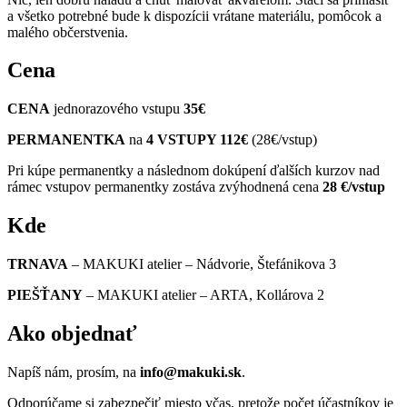
a všetko potrebné bude k dispozícii vrátane materiálu, pomôcok a
malého občerstvenia.
Cena
CENA
jednorazového vstupu
35€
PERMANENTKA
na
4 VSTUPY 112€
(28€/vstup)
Pri kúpe permanentky a následnom dokúpení ďalších kurzov nad
rámec vstupov permanentky zostáva zvýhodnená cena
28 €/vstup
Kde
TRNAVA
– MAKUKI atelier – Nádvorie, Štefánikova 3
PIEŠŤANY
– MAKUKI atelier – ARTA, Kollárova 2
Ako objednať
Napíš nám, prosím, na
info@makuki.sk
.
Odporúčame si zabezpečiť miesto včas, pretože počet účastníkov je