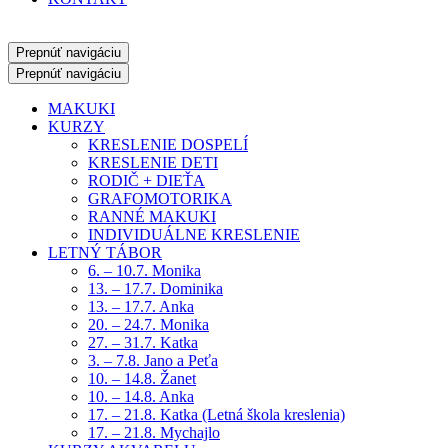
Prepnúť navigáciu
Prepnúť navigáciu
MAKUKI
KURZY
KRESLENIE DOSPELÍ
KRESLENIE DETI
RODIČ + DIEŤA
GRAFOMOTORIKA
RANNÉ MAKUKI
INDIVIDUÁLNE KRESLENIE
LETNÝ TÁBOR
6. – 10.7. Monika
13. – 17.7. Dominika
13. – 17.7. Anka
20. – 24.7. Monika
27. – 31.7. Katka
3. – 7.8. Jano a Peťa
10. – 14.8. Žanet
10. – 14.8. Anka
17. – 21.8. Katka (Letná škola kreslenia)
17. – 21.8. Mychajlo