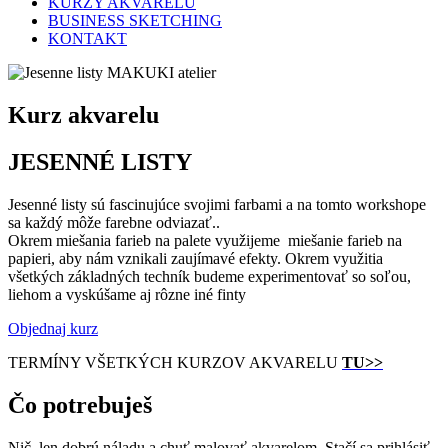
KURZY AKVARELU
BUSINESS SKETCHING
KONTAKT
Kurz akvarelu
JESENNÉ LISTY
Jesenné listy sú fascinujúce svojimi farbami a na tomto workshope
sa každý môže farebne odviazať..
Okrem miešania farieb na palete využijeme miešanie farieb na
papieri, aby nám vznikali zaujímavé efekty. Okrem využitia
všetkých základných techník budeme experimentovať so soľou,
liehom a vyskúšame aj rôzne iné finty
Objednaj kurz
TERMÍNY VŠETKÝCH KURZOV AKVARELU
TU>>
Čo potrebuješ
Nič, len dobrú náladu a chuť malovať akvarelom. Stačí sa prihlásiť