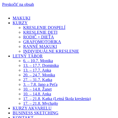
Preskočiť na obsah
MAKUKI
KURZY
KRESLENIE DOSPELÍ
KRESLENIE DETI
RODIČ + DIEŤA
GRAFOMOTORIKA
RANNÉ MAKUKI
INDIVIDUÁLNE KRESLENIE
LETNÝ TÁBOR
6. – 10.7. Monika
13. – 17.7. Dominika
13. – 17.7. Anka
20. – 24.7. Monika
27. – 31.7. Katka
3. – 7.8. Jano a Peťa
10. – 14.8. Žanet
10. – 14.8. Anka
17. – 21.8. Katka (Letná škola kreslenia)
17. – 21.8. Mychajlo
KURZY AKVARELU
BUSINESS SKETCHING
KONTAKT